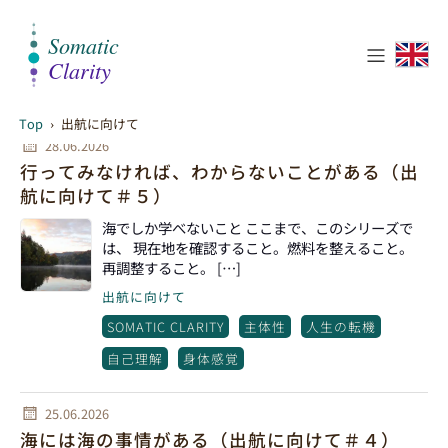
Post
.
s in
出航
に向
Top
›
出航に向けて
28.06.2026
けて
行ってみなければ、わからないことがある（出
航に向けて＃５）
海でしか学べないこと ここまで、このシリーズで
は、 現在地を確認すること。燃料を整えること。
再調整すること。 […]
出航に向けて
SOMATIC CLARITY
主体性
人生の転機
自己理解
身体感覚
25.06.2026
海には海の事情がある（出航に向けて＃４）